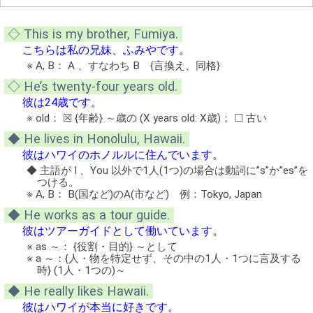
ヤ
ー
◇ This is my brother, Fumiya.
こちらは私の兄妹、ふみやです。
※ A, B： A 、すなわち B {言換え、同格}
◇ He’s twenty-four years old.
彼は24歳です。
※ old： ☒ {年齢} ～歳の (X years old: X歳)； ☐ 古い
◆ He lives in Honolulu, Hawaii.
彼はハワイのホノルルに住んでいます。
◆ 主語が I 、You 以外で1人(1つ)の場合は動詞に”s”か”es”を
つける。
※ A, B： B(国など)のA(市など) 例：Tokyo, Japan
◆ He works as a tour guide.
彼はツアーガイドとして働いています。
※ as ～： {役割・目的} ～として
※ a ～：{人・物を特定せず、その中の1人・1つに言及する
時} (1人・1つの)～
◆ He really likes Hawaii.
彼はハワイが本当に好きです。