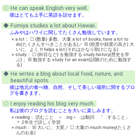
◇ He can speak English very well.
彼はとても上手に英語を話せます。
◆ Fumiya studies a lot about Hawaii.
ふみやはハワイに関してたくさん勉強しています。
※ a lot： ☐ {数量} 多数、大量 a lot of books, have a lot to
do(たくさんすべきことがある)／ ☒ {程度や頻度の高さ} 大
いに、よく It helps a lot.(それはかなり助けになる)
※ study： ☐ {科目など} を勉強する study history(歴史を学
ぶ)； ☒ 勉強する study for an exam(試験のために勉強す
る)
◆ He writes a blog about local food, nature, and
beautiful spots.
彼は地元の食べ物、自然、そして美しい場所に関するブロ
グを書きます。
◇ I enjoy reading his blog very much.
私は彼のブログを読むことを大いに楽しみます。
※ reading： 読むこと ＜ …ing＞ …は動詞 「 …すること」
＊ 2年生で詳しく学習
※ much： ☒ 大いに、大変／ ☐ 大量の much money(たくさ
んのお金)