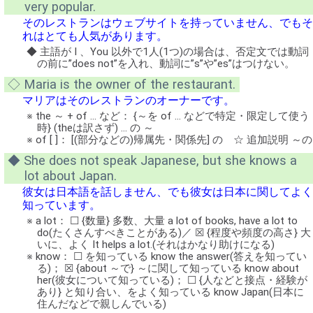
very popular.
そのレストランはウェブサイトを持っていません、でもそ
れはとても人気があります。
◆ 主語が I 、You 以外で1人(1つ)の場合は、否定文では動詞
の前に”does not”を入れ、動詞に”s”や”es”はつけない。
◇ Maria is the owner of the restaurant.
マリアはそのレストランのオーナーです。
※ the ～ + of … など： {～を of … などで特定・限定して使う
時} (theは訳さず) … の ～
※ of [ ]： [(部分などの)帰属先・関係先] の ☆ 追加説明 ～の
◆ She does not speak Japanese, but she knows a
lot about Japan.
彼女は日本語を話しません、でも彼女は日本に関してよく
知っています。
※ a lot： ☐ {数量} 多数、大量 a lot of books, have a lot to
do(たくさんすべきことがある)／ ☒ {程度や頻度の高さ} 大
いに、よく It helps a lot.(それはかなり助けになる)
※ know： ☐ を知っている know the answer(答えを知ってい
る)； ☒ {about ～で} ～に関して知っている know about
her(彼女について知っている)； ☐ {人などと接点・経験が
あり} と知り合い、をよく知っている know Japan(日本に
住んだなどで親しんでいる)