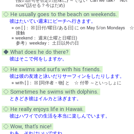
{後の語句を否定の意味に} ～でない “Can we talk?” “Not
now.”(話せる？今はだめ)
◇ He usually goes to the beach on weekends.
彼はたいてい週末にビーチへ行きます。
※ on [ ]： ☒ [日付/曜日/ある日] に on May 5/on Mondays ☆
接触
※ weekend： 週末(土曜と日曜日)
参考）weekday： 土日以外の日
◆ What does he do there?
彼はそこで何をしますか。
◇ He swims and surfs with his friends.
彼は彼の友達と泳いだりサーフィンをしたりします。
※ with [ ]： ☒ [同伴者・物] と ☆ 付帯 ～といっしょに
◇ Sometimes he swims with dolphins.
ときどき彼はイルカと泳ぎます。
◇ He really enjoys life in Hawaii.
彼はハワイでの生活を本当に楽しんでいます。
◇ Wow, that’s nice!
わあ、それはいいですね。