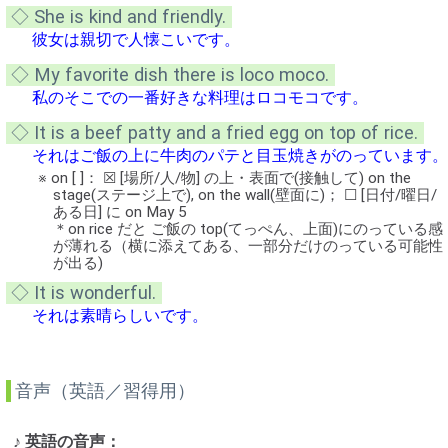
◇ She is kind and friendly.
彼女は親切で人懐こいです。
◇ My favorite dish there is loco moco.
私のそこでの一番好きな料理はロコモコです。
◇ It is a beef patty and a fried egg on top of rice.
それはご飯の上に牛肉のパテと目玉焼きがのっています。
※ on [ ]： ☒ [場所/人/物] の上・表面で(接触して) on the
stage(ステージ上で), on the wall(壁面に)； ☐ [日付/曜日/
ある日] に on May 5
＊on rice だと ご飯の top(てっぺん、上面)にのっている感
が薄れる（横に添えてある、一部分だけのっている可能性
が出る)
◇ It is wonderful.
それは素晴らしいです。
音声（英語／習得用）
♪ 英語の音声：