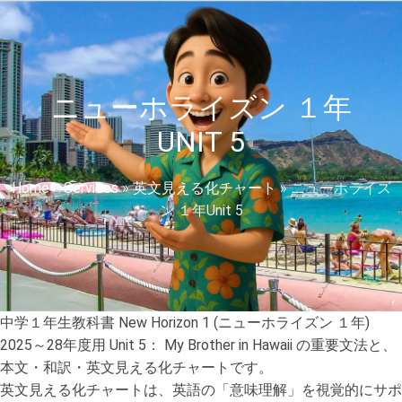
ニューホライズン １年
UNIT 5
Home
»
Services
»
英文見える化チャート
»
ニューホライズ
ン １年Unit 5
中学１年生教科書 New Horizon 1 (ニューホライズン １年)
2025～28年度用 Unit 5： My Brother in Hawaii の重要文法と、
本文・和訳・英文見える化チャートです。
英文見える化チャートは、英語の「意味理解」を視覚的にサポ