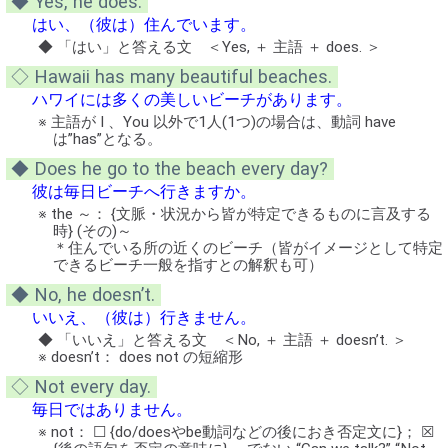
◆ Yes, he does.
はい、（彼は）住んでいます。
◆ 「はい」と答える文 ＜Yes, ＋ 主語 ＋ does. ＞
◇ Hawaii has many beautiful beaches.
ハワイには多くの美しいビーチがあります。
※ 主語が I 、You 以外で1人(1つ)の場合は、動詞 have
は”has”となる。
◆ Does he go to the beach every day?
彼は毎日ビーチへ行きますか。
※ the ～： {文脈・状況から皆が特定できるものに言及する
時} (その)～
＊住んでいる所の近くのビーチ（皆がイメージとして特定
できるビーチ一般を指すとの解釈も可）
◆ No, he doesn’t.
いいえ、（彼は）行きません。
◆ 「いいえ」と答える文 ＜No, ＋ 主語 ＋ doesn’t. ＞
※ doesn’t： does not の短縮形
◇ Not every day.
毎日ではありません。
※ not： ☐ {do/doesやbe動詞などの後におき否定文に}； ☒