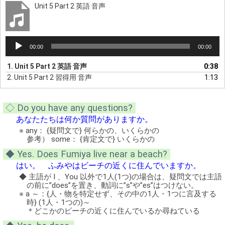
Unit 5 Part 2 英語 音声
音
00:00
00:00
声
プ
1.
Unit 5 Part 2 英語 音声
0:38
レ
2.
Unit 5 Part 2 習得用 音声
1:13
ー
ヤ
ー
◇ Do you have any questions?
あなたたちは何か質問がありますか。
※ any： {疑問文で} 何らかの、いくらかの
参考） some： {肯定文で} いくらかの
◆ Yes. Does Fumiya live near a beach?
はい。 ふみやはビーチの近くに住んでいますか。
◆ 主語が I 、You 以外で1人(1つ)の場合は、疑問文では主語
の前に”does”を置き、動詞に”s”や”es”はつけない。
※ a ～：{人・物を特定せず、その中の1人・1つに言及する
時} (1人・1つの)～
＊どこかのビーチの近くに住んでいるか尋ねている