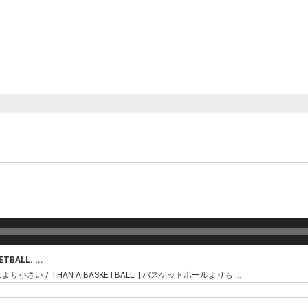
TBALL. ...
ルはより小さい / THAN A BASKETBALL. | バスケットボールよりも ...