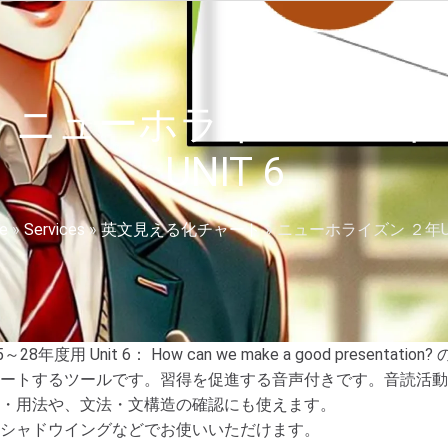
ニューホライズン ２年
UNIT 6
e
»
Services
»
英文見える化チャート
»
ニューホライズン ２年Uni
5～28年度用 Unit 6： How can we make a good pr
ートするツールです。習得を促進する音声付きです。音読活動
・用法や、文法・文構造の確認にも使えます。
シャドウイングなどでお使いいただけます。