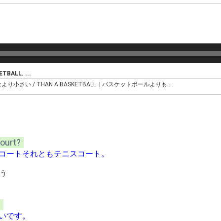
TBALL. ...
ルはより小さい / THAN A BASKETBALL. | バスケットボールよりも ...
court?
ルコートそれともテニスコート。
使う
.
いです。