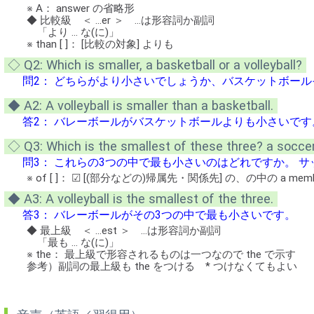
※ A： answer の省略形
◆ 比較級 ＜ …er ＞ …は形容詞か副詞
「より … な(に)」
※ than [ ]： [比較の対象] よりも
◇ Q2: Which is smaller, a basketball or a volleyball?
問2： どちらがより小さいでしょうか、バスケットボー
◆ A2: A volleyball is smaller than a basketball.
答2： バレーボールがバスケットボールよりも小さいです
◇ Q3: Which is the smallest of these three? a soccer b
問3： これらの3つの中で最も小さいのはどれですか。 サッ
※ of [ ]： ☑ [(部分などの)帰属先・関係先] の、の中の a membe
◆ A3: A volleyball is the smallest of the three.
答3： バレーボールがその3つの中で最も小さいです。
◆ 最上級 ＜ …est ＞ …は形容詞か副詞
「最も … な(に)」
※ the： 最上級で形容されるものは一つなので the で示す
参考）副詞の最上級も the をつける * つけなくてもよい