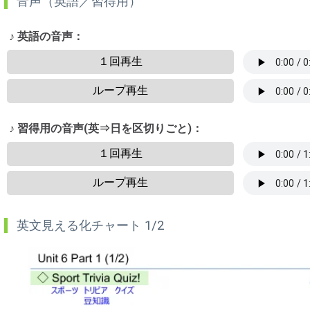
音声（英語／習得用）
♪ 英語の音声：
１回再生
ループ再生
♪ 習得用の音声(英⇒日を区切りごと)：
１回再生
ループ再生
英文見える化チャート 1/2