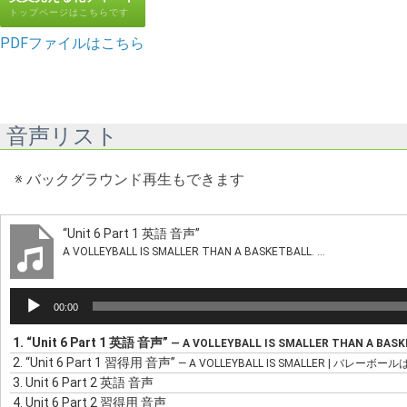
トップページはこちらです
PDFファイルはこちら
音声リスト
※ バックグラウンド再生もできます
“Unit 6 Part 1 英語 音声”
A VOLLEYBALL IS SMALLER THAN A BASKETBALL. ...
音
00:00
声
プ
1.
“Unit 6 Part 1 英語 音声”
— A VOLLEYBALL IS SMALLER THAN A BASKE
レ
2.
“Unit 6 Part 1 習得用 音声”
— A VOLLEYBALL IS SMALLER | バレーボー
ー
3.
Unit 6 Part 2 英語 音声
ヤ
4.
Unit 6 Part 2 習得用 音声