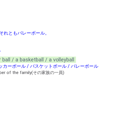
ルそれともバレーボール。
。
all / a basketball / a volleyball
カーボール / バスケットボール / バレーボール
r of the family(その家族の一員)