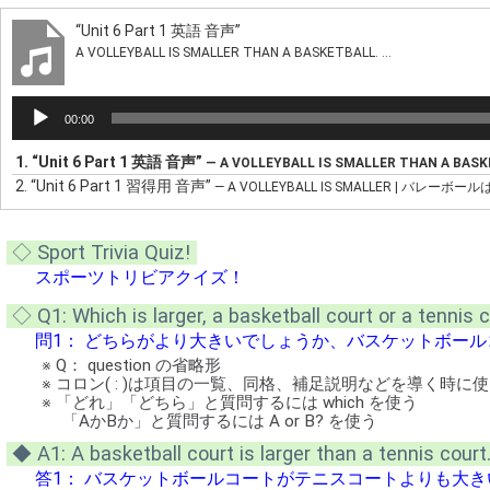
“Unit 6 Part 1 英語 音声”
A VOLLEYBALL IS SMALLER THAN A BASKETBALL. ...
音
00:00
声
プ
1.
“Unit 6 Part 1 英語 音声”
— A VOLLEYBALL IS SMALLER THAN A BASKE
レ
2.
“Unit 6 Part 1 習得用 音声”
— A VOLLEYBALL IS SMALLER | バレーボー
ー
ヤ
ー
◇ Sport Trivia Quiz!
スポーツトリビアクイズ！
◇ Q1: Which is larger, a basketball court or a tennis 
問1： どちらがより大きいでしょうか、バスケットボー
※ Q： question の省略形
※ コロン( : )は項目の一覧、同格、補足説明などを導く時に
※ 「どれ」「どちら」と質問するには which を使う
「AかBか」と質問するには A or B? を使う
◆ A1: A basketball court is larger than a tennis court
答1： バスケットボールコートがテニスコートよりも大き