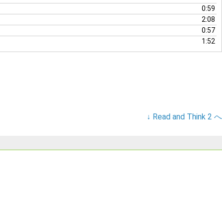
節
0:59
に
2:08
は
0:57
上
1:52
下
矢
印
キ
ー
を
使
↓ Read and Think 2 へ
っ
て
く
だ
さ
い。