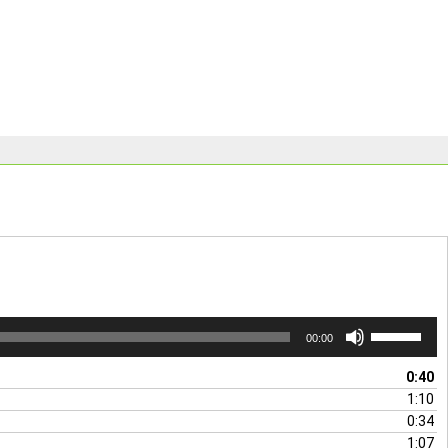
ボ
00:00
リ
ュ
0:40
ー
1:10
ム
0:34
調
1:07