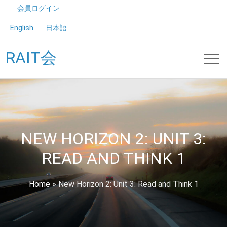
会員ログイン
English
日本語
RAIT会
NEW HORIZON 2: UNIT 3:
READ AND THINK 1
Home
»
New Horizon 2: Unit 3: Read and Think 1