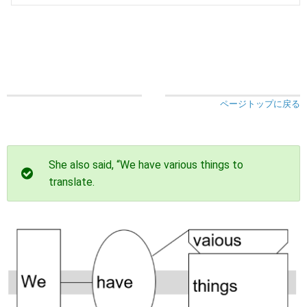
ページトップに戻る
She also said, “We have various things to
translate.