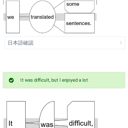
日本語確認
It was difficult, but I enjoyed a lot.